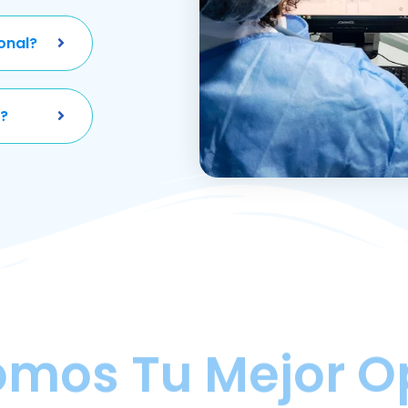
onal?
?
omos Tu Mejor O