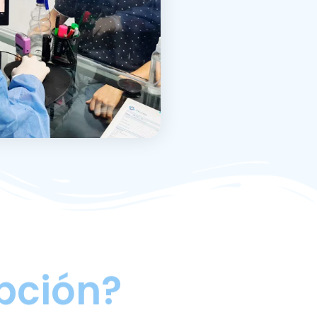
pción?