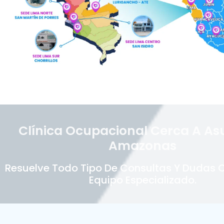
Clínica Ocupacional Cerca A As
Amazonas
Resuelve Todo Tipo De Consultas Y Dudas 
Equipo Especializado.