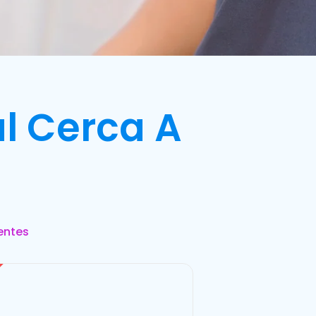
l Cerca A
entes