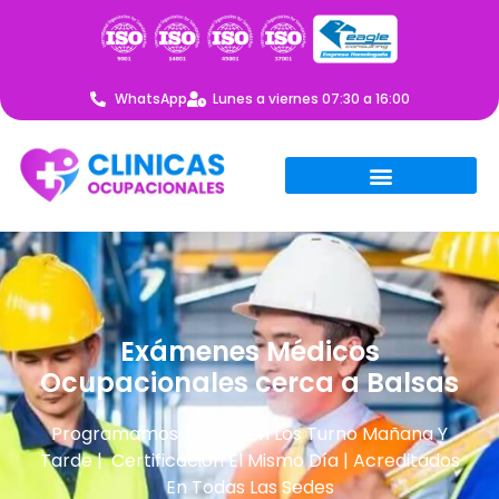
WhatsApp
Lunes a viernes 07:30 a 16:00
Exámenes Médicos
Ocupacionales cerca a Balsas
Programamos Tu Cita En Los Turno Mañana Y
Tarde | Certificación El Mismo Día | Acreditados
En Todas Las Sedes