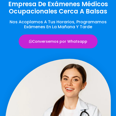
Empresa De Exámenes Médicos
Ocupacionales Cerca A Balsas
Nos Acoplamos A Tus Horarios, Programamos
Exámenes En La Mañana Y Tarde
Conversemos por Whatsapp