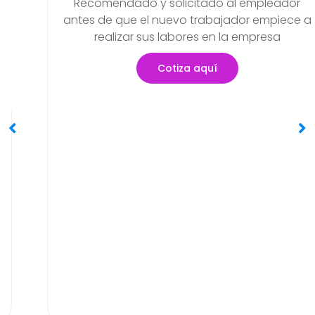
Examen Médico Ocupaci
reso
Periódicos O Anuale
pleador
Objetivo de poder detectar si e
empiece a
problemas de salud que se haya
resa
generar en el transcurso de sus ac
Cotiza aquí