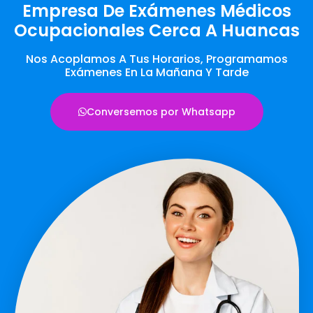
Empresa De Exámenes Médicos
Ocupacionales Cerca A Huancas
Nos Acoplamos A Tus Horarios, Programamos
Exámenes En La Mañana Y Tarde
Conversemos por Whatsapp