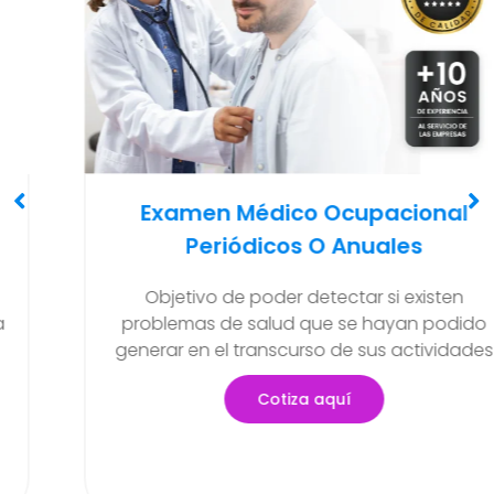
onal
Examen Médico Ocupacion
s
Trabajos En Altura Mayor A
xisten
Mayor A 1.8 Mts. Exámenes con la fi
n podido
que los trabajadores que labo
tividades
actividades de riesgo puedan te
supervisión en su estado de s
Cotiza aquí