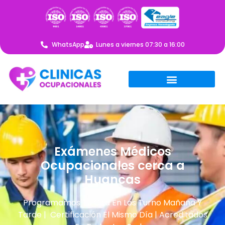
WhatsApp
Lunes a viernes 07:30 a 16:00
Exámenes Médicos
Ocupacionales cerca a
Huancas
Programamos Tu Cita En Los Turno Mañana Y
Tarde | Certificación El Mismo Día | Acreditados