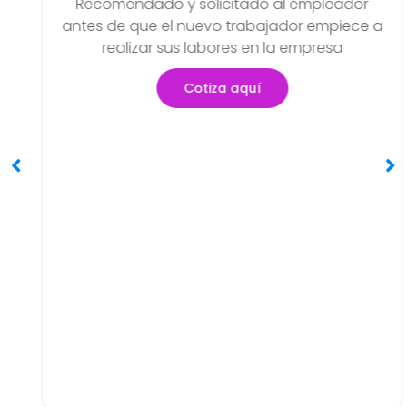
Examen Médico Ocupacio
so
Periódicos O Anuales
eador
Objetivo de poder detectar si exi
piece a
problemas de salud que se hayan 
sa
generar en el transcurso de sus acti
Cotiza aquí