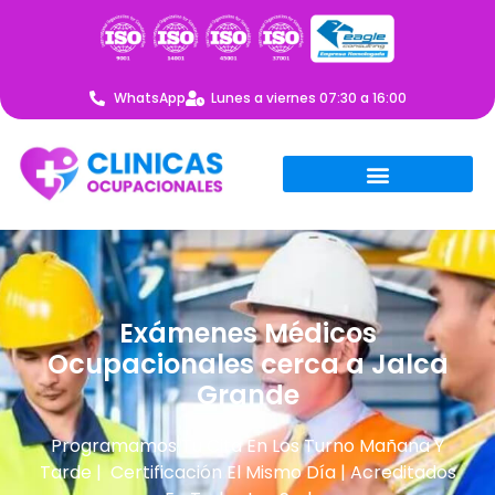
WhatsApp
Lunes a viernes 07:30 a 16:00
Exámenes Médicos
Ocupacionales cerca a Jalca
Grande
Programamos Tu Cita En Los Turno Mañana Y
Tarde | Certificación El Mismo Día | Acreditados