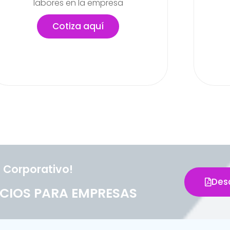
actividades
lab
pued
Cotiza aquí
 Corporativo!
Des
CIOS PARA EMPRESAS