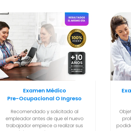
Examen Médico Ocupacional
Ex
Periódicos O Anuales
Para
Objetivo de poder detectar si existen
problemas de salud que se hayan
Ma
podido generar en el transcurso de sus
final