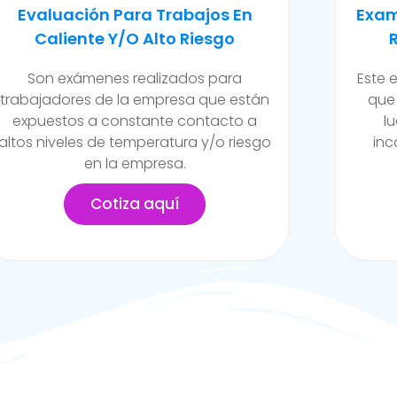
Examen Médico Ocupacional De
Exam
Reincorporación Laboral
Camb
Este examen se realiza al colaborador
Se ll
que se incorpora a la organización
de la
luego de haber sufrido alguna
funci
incapacidad temporal propia del
posib
trabajo.
Cotiza aquí