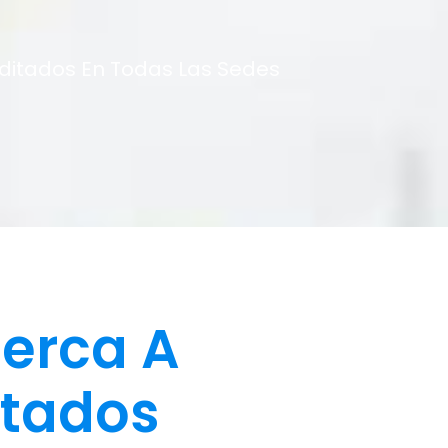
editados En Todas Las Sedes
erca A
itados