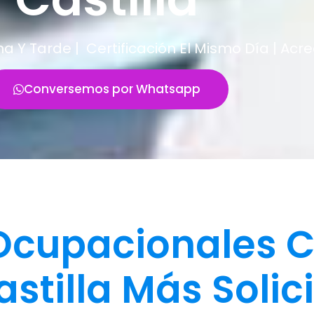
Y Tarde | Certificación El Mismo Día | Acr
Conversemos por Whatsapp
cupacionales C
astilla Más Solic