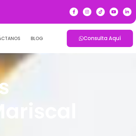
Consulta Aquí
ÁCTANOS
BLOG
s
ariscal