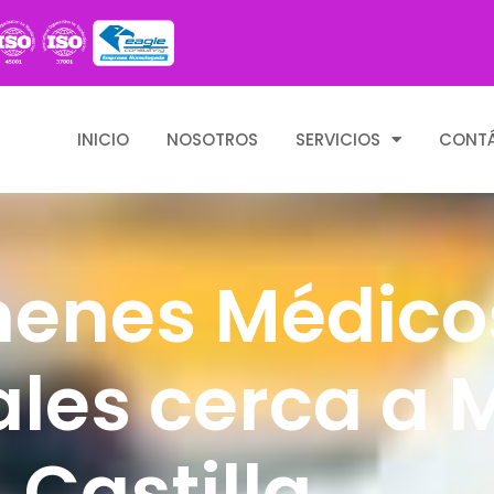
INICIO
NOSOTROS
SERVICIOS
CONT
enes Médico
les cerca a M
Castilla