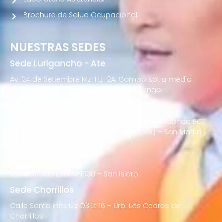
Brochure de Salud Ocupacional
NUESTRAS SEDES
Sede Lurigancho - Ate
Av. 24 de Setiembre Mz. I Lt. 2A, Campo sol, a media
cuadra del Paradero Cabana, Carapongo.
Sede San Martín de Porres
Av. Francisco Bolognesi Nro. 101 Urb. Mesa Redonda SCT
02 (Esquina con Av. Gerardo Unger 7049) – San Martin
de Porres
Sede San Isidro
Javier Prado Este N°1530 – San Isidro
Sede Chorrillos
Calle Santa Inés Mz D3 Lt 16 – Urb. Los Cedros de
Chorrillos