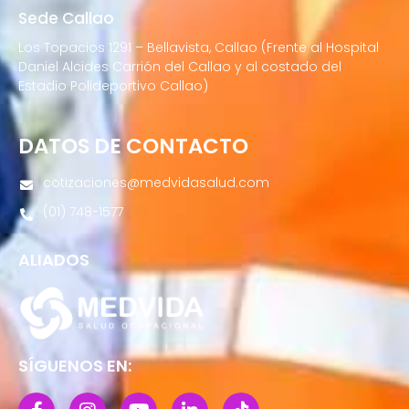
Sede Callao
Los Topacios 1291 – Bellavista, Callao (Frente al Hospital
Daniel Alcides Carrión del Callao y al costado del
Estadio Polideportivo Callao)
DATOS DE CONTACTO
cotizaciones@medvidasalud.com
(01) 748-1577
ALIADOS
SÍGUENOS EN: