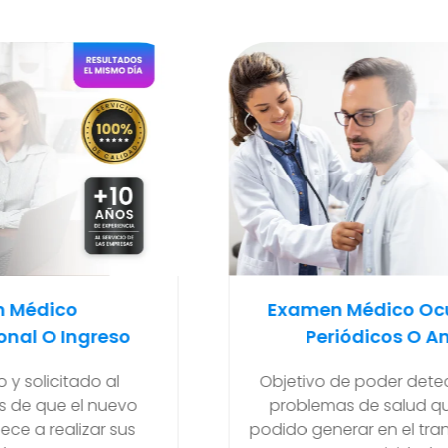
Examen Médico Ocupacional
Ex
Periódicos O Anuales
Para
Objetivo de poder detectar si existen
problemas de salud que se hayan
Ma
podido generar en el transcurso de sus
final