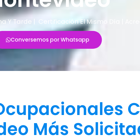
Y Tarde | Certificación El Mismo Día | Acr
Conversemos por Whatsapp
cupacionales C
deo Más Solicit