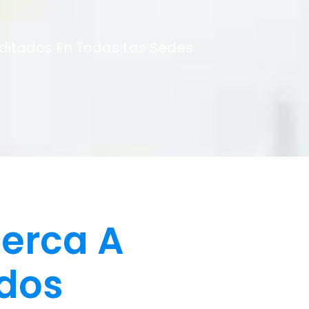
editados En Todas Las Sedes
erca A
ados