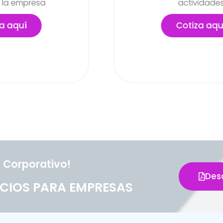
actividades
lab
pued
Cotiza aquí
 Corporativo!
Des
CIOS PARA EMPRESAS