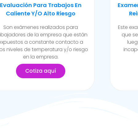
Examen Médico Ocupacional De
Exam
Reincorporación Laboral
Camb
Este examen se realiza al colaborador
Se ll
que se incorpora a la organización
de la
luego de haber sufrido alguna
funci
incapacidad temporal propia del
posib
trabajo.
Cotiza aquí