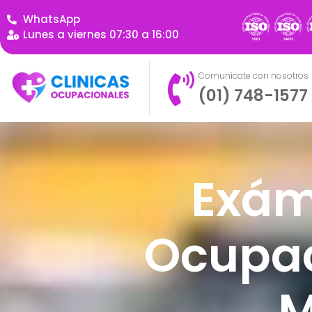
WhatsApp
Lunes a viernes 07:30 a 16:00
Comunícate con nosotros
(01) 748-1577
Exám
Ocupac
M