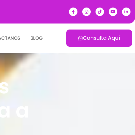
Consulta Aquí
ÁCTANOS
BLOG
s
a a