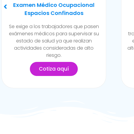
Evaluación Para Trabajos En
Caliente Y/o Alto Riesgo
Son exámenes realizados para
trabajadores de la empresa que están
expuestos a constante contacto a
altos niveles de temperatura y/o riesgo
en la empresa.
Cotiza aquí