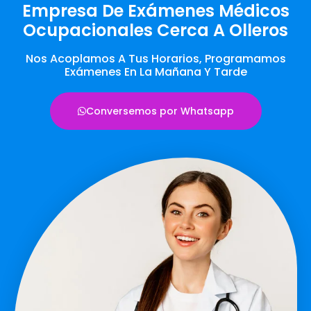
Empresa De Exámenes Médicos
Ocupacionales Cerca A Olleros
Nos Acoplamos A Tus Horarios, Programamos
Exámenes En La Mañana Y Tarde
Conversemos por Whatsapp