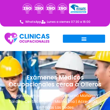
WhatsApp
Lunes a viernes 07:30 a 16:00
Exámenes Médicos
Ocupacionales cerca a Olleros
Programamos Tu Cita En Los Turno Mañana Y
Tarde | Certificación El Mismo Día | Acreditados
En Todas Las Sedes