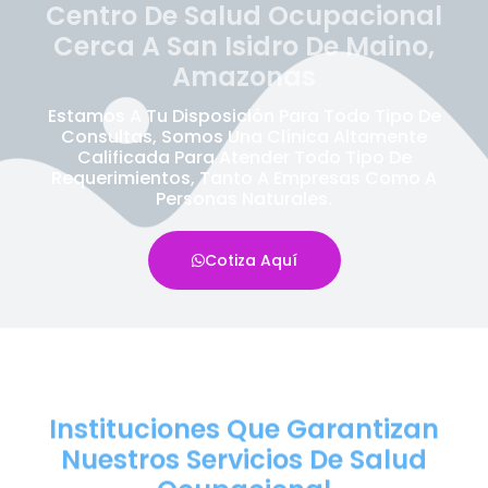
Centro De Salud Ocupacional
Cerca A San Isidro De Maino,
Amazonas
Estamos A Tu Disposición Para Todo Tipo De
Consultas, Somos Una Clínica Altamente
Calificada Para Atender Todo Tipo De
Requerimientos, Tanto A Empresas Como A
Personas Naturales.
Cotiza Aquí
Instituciones Que Garantizan
Nuestros Servicios De Salud