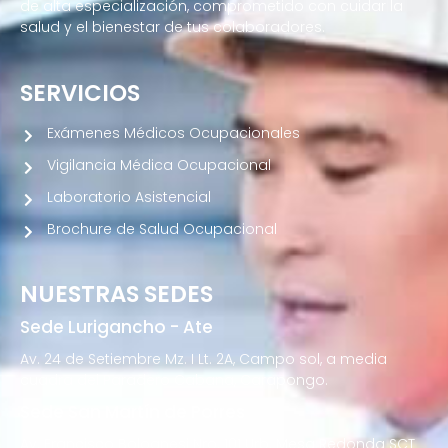
de alta especialización, comprometido con cuidar la
salud y el bienestar de tus colaboradores.
SERVICIOS
Exámenes Médicos Ocupacionales
Vigilancia Médica Ocupacional
Laboratorio Asistencial
Brochure de Salud Ocupacional
NUESTRAS SEDES
Sede Lurigancho - Ate
Av. 24 de Setiembre Mz. I Lt. 2A, Campo sol, a media
cuadra del Paradero Cabana, Carapongo.
Sede San Martín de Porres
Av. Francisco Bolognesi Nro. 101 Urb. Mesa Redonda SCT