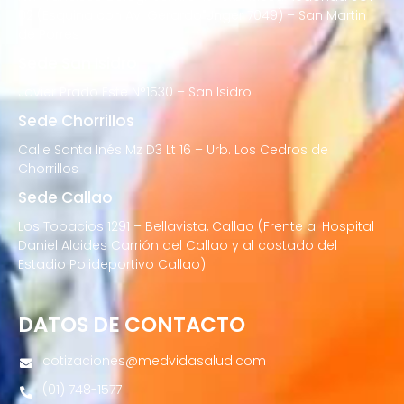
02 (Esquina con Av. Gerardo Unger 7049) – San Martin
de Porres
Sede San Isidro
Javier Prado Este N°1530 – San Isidro
Sede Chorrillos
Calle Santa Inés Mz D3 Lt 16 – Urb. Los Cedros de
Chorrillos
Sede Callao
Los Topacios 1291 – Bellavista, Callao (Frente al Hospital
Daniel Alcides Carrión del Callao y al costado del
Estadio Polideportivo Callao)
DATOS DE CONTACTO
cotizaciones@medvidasalud.com
(01) 748-1577