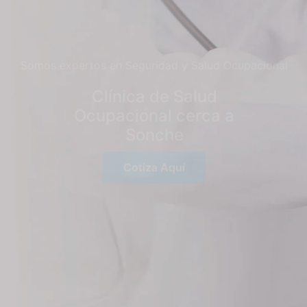
Somos expertos en Seguridad y Salud Ocupacional
Clínica de Salud
Ocupacional cerca a
Sonche
Cotiza Aquí