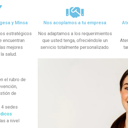
gesa y Minsa​
Nos acoplamos a tu empresa
At
dos estratégicos
Nos adaptamos a los requerimientos
se encuentran
que usted tenga, ofreciéndole un
Ate
 las mejores
servicio totalmente personalizado.
ta
la salud.
n el rubro de
evención,
estión de
s 4 sedes
dicos
as a nivel