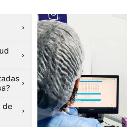
lud
itadas
sa?
 de