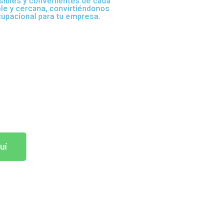
sibles y convenientes de cada
ble y cercana, convirtiéndonos
cupacional para tu empresa.
uí