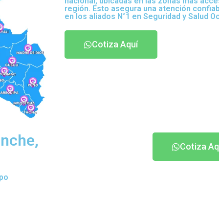
nacional, ubicadas en las zonas más acce
región. Esto asegura una atención confia
en los aliados N°1 en Seguridad y Salud O
Cotiza Aquí
onche,
Cotiza Aq
ipo