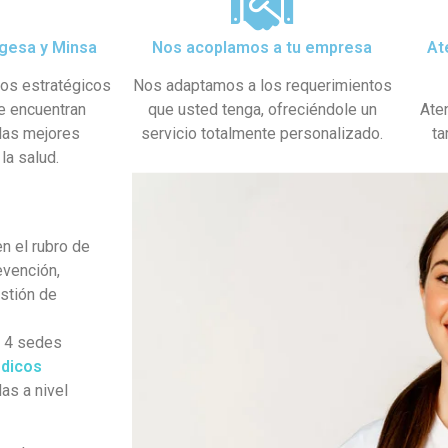
gesa y Minsa​
Nos acoplamos a tu empresa
At
dos estratégicos
Nos adaptamos a los requerimientos
se encuentran
que usted tenga, ofreciéndole un
Ate
 las mejores
servicio totalmente personalizado.
ta
la salud.
n el rubro de
evención,
estión de
s 4 sedes
dicos
as a nivel