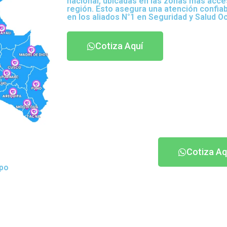
nacional, ubicadas en las zonas más acce
región. Esto asegura una atención confia
en los aliados N°1 en Seguridad y Salud O
Cotiza Aquí
h
Cotiza Aq
ipo