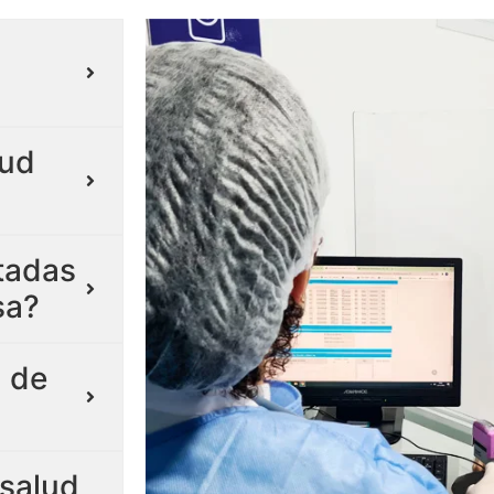
lud
itadas
sa?
 de
salud