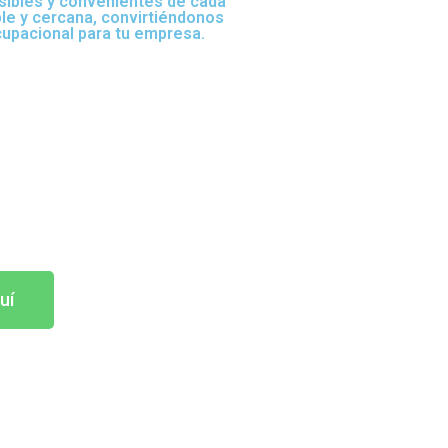
sibles y convenientes de cada
ble y cercana, convirtiéndonos
cupacional para tu empresa.
uí