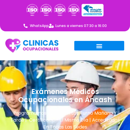
WhatsApp
Lunes a viernes 07:30 a 16:00
Exámenes Médicos
Ocupacionales en Áncash
Programamos Tu Cita En Los Turno Mañana Y
Tarde | Certificación El Mismo Día | Acreditados
En Todas Las Sedes