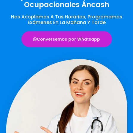
Ocupacionales Áncash
Nos Acoplamos A Tus Horarios, Programamos
Exámenes En La Mañana Y Tarde
Conversemos por Whatsapp