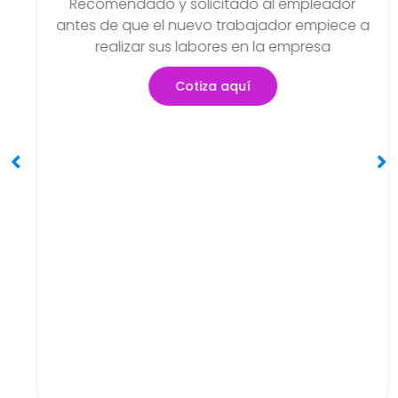
Examen Médico Ocupacio
so
Periódicos O Anuales
eador
Objetivo de poder detectar si exi
piece a
problemas de salud que se hayan 
sa
generar en el transcurso de sus acti
Cotiza aquí