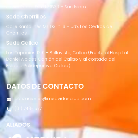
Javier Prado Este N°1530 – San Isidro
Sede Chorrillos
Calle Santa Inés Mz D3 Lt 16 – Urb. Los Cedros de
Chorrillos
Sede Callao
Los Topacios 1291 – Bellavista, Callao (Frente al Hospital
Daniel Alcides Carrión del Callao y al costado del
Estadio Polideportivo Callao)
DATOS DE CONTACTO
cotizaciones@medvidasalud.com
(01) 748-1577
ALIADOS