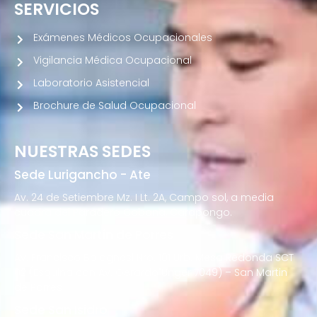
SERVICIOS
Exámenes Médicos Ocupacionales
Vigilancia Médica Ocupacional
Laboratorio Asistencial
Brochure de Salud Ocupacional
NUESTRAS SEDES
Sede Lurigancho - Ate
Av. 24 de Setiembre Mz. I Lt. 2A, Campo sol, a media
cuadra del Paradero Cabana, Carapongo.
Sede San Martín de Porres
Av. Francisco Bolognesi Nro. 101 Urb. Mesa Redonda SCT
02 (Esquina con Av. Gerardo Unger 7049) – San Martin
de Porres
Sede San Isidro