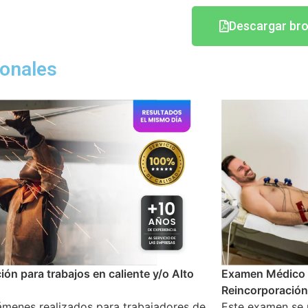
Descargar br
onales
 Médico Ocupacional de
Examen Médico 
poración Laboral
puesto en el tra
amen se realiza al colaborador que se
Se lleva a cabo 