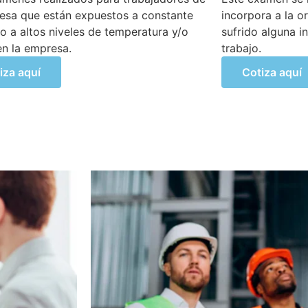
ra a la organización luego de haber
empresa realiza
 alguna incapacidad temporal propia del
áreas a cargo, 
actividades de m
iza aquí
Cotiza aquí