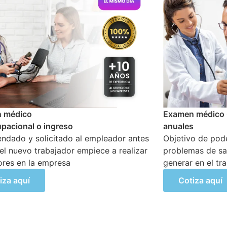
 médico Ocupacional Periódicos o
Examen médico o
s
altura mayor a 1
o de poder detectar si existen
Mayor A 1.8 Mts.
as de salud que se hayan podido
que los trabajad
 en el transcurso de sus actividades
actividades de 
supervisión en s
iza aquí
Cotiza aquí