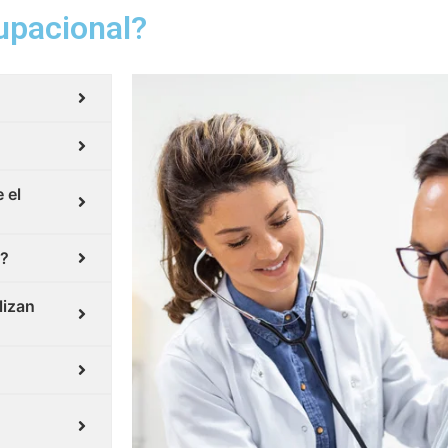
upacional?
 el
l?
lizan