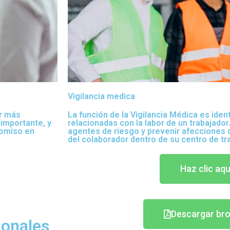
Vigilancia medica
r más
La función de la Vigilancia Médica es ident
 importante, y
relacionadas con la labor de un trabajado
omiso en
agentes de riesgo y prevenir afecciones 
del colaborador dentro de su centro de tr
Haz clic aqu
Descargar br
onales