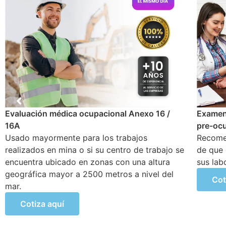
Examen médico
Examen
pre-ocupacional o ingreso
anuale
Recomendado y solicitado al empleador antes
Objetiv
de que el nuevo trabajador empiece a realizar
problem
sus labores en la empresa
generar
Cotiza aquí
Cot