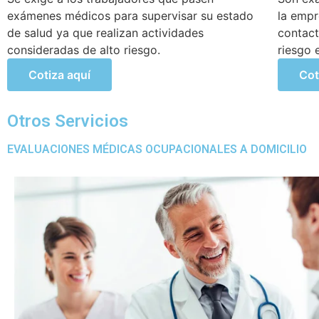
la empresa que están expuestos a constante
incorpo
contacto a altos niveles de temperatura y/o
sufrido
riesgo en la empresa.
trabajo.
Cotiza aquí
Cot
Otros Servicios
EVALUACIONES MÉDICAS OCUPACIONALES A DOMICILIO