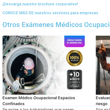
¡Descarga nuestro brochure corporativo!
CONOCE MÁS DE nuestros servicios para empresas
Otros Exámenes Médicos Ocupaci
Evaluación para trabajos en caliente y/o Alto
Examen
riesgo
Reincor
Son exámenes realizados para trabajadores de
Este ex