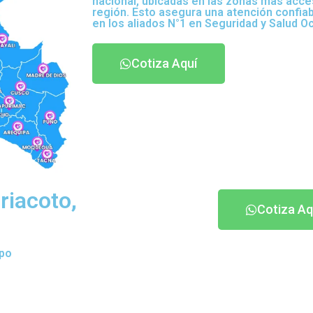
nacional, ubicadas en las zonas más acce
región. Esto asegura una atención confia
en los aliados N°1 en Seguridad y Salud O
Cotiza Aquí
riacoto,
Cotiza Aq
ipo