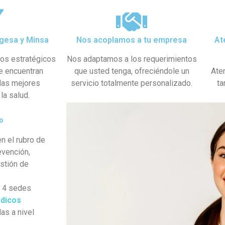
gesa y Minsa​
Nos acoplamos a tu empresa
At
dos estratégicos
Nos adaptamos a los requerimientos
se encuentran
que usted tenga, ofreciéndole un
Ate
 las mejores
servicio totalmente personalizado.
ta
la salud.
o
n el rubro de
evención,
estión de
s 4 sedes
dicos
as a nivel