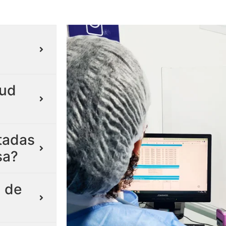
lud
itadas
sa?
 de