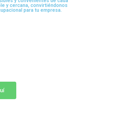
sibles y convenientes de cada
ble y cercana, convirtiéndonos
cupacional para tu empresa.
uí