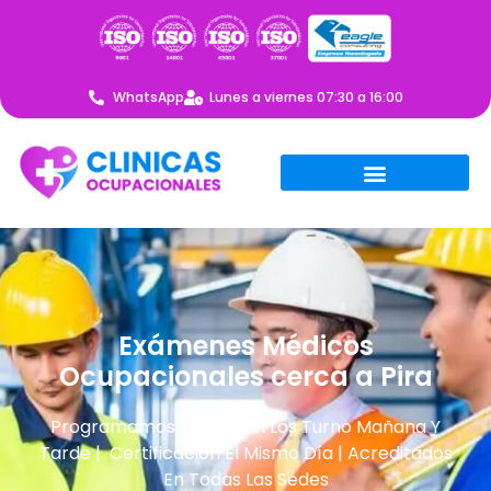
WhatsApp
Lunes a viernes 07:30 a 16:00
Exámenes Médicos
Ocupacionales cerca a Pira
Programamos Tu Cita En Los Turno Mañana Y
Tarde | Certificación El Mismo Día | Acreditados
En Todas Las Sedes