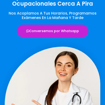
Ocupacionales Cerca A Pira
Nos Acoplamos A Tus Horarios, Programamos
Exámenes En La Mañana Y Tarde
Conversemos por Whatsapp