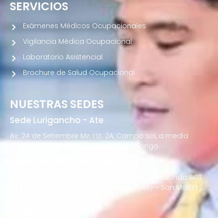
SERVICIOS
Exámenes Médicos Ocupacionales
Vigilancia Médica Ocupacional
Laboratorio Asistencial
Brochure de Salud Ocupacional
NUESTRAS SEDES
Sede Lurigancho - Ate
Av. 24 de Setiembre Mz. I Lt. 2A, Campo sol, a media
cuadra del Paradero Cabana, Carapongo.
Sede San Martín de Porres
Av. Francisco Bolognesi Nro. 101 Urb. Mesa Redonda SCT
02 (Esquina con Av. Gerardo Unger 7049) – San Martin
de Porres
Sede San Isidro