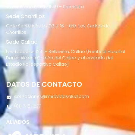
Javier Prado Este N°1530 – San Isidro
Sede Chorrillos
Calle Santa Inés Mz D3 Lt 16 – Urb. Los Cedros de
Chorrillos
Sede Callao
Los Topacios 1291 – Bellavista, Callao (Frente al Hospital
Daniel Alcides Carrión del Callao y al costado del
Estadio Polideportivo Callao)
DATOS DE CONTACTO
cotizaciones@medvidasalud.com
(01) 748-1577
ALIADOS