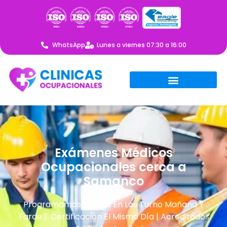
WhatsApp
Lunes a viernes 07:30 a 16:00
Exámenes Médicos
Ocupacionales cerca a
Samanco
Programamos Tu Cita En Los Turno Mañana Y
Tarde | Certificación El Mismo Día | Acreditados