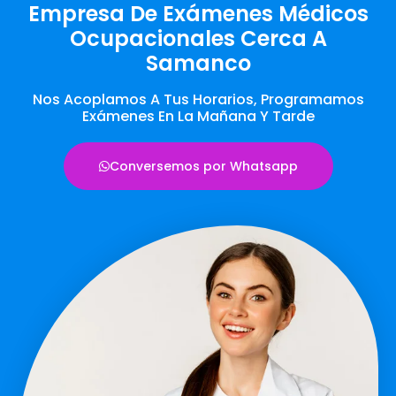
Empresa De Exámenes Médicos
Ocupacionales Cerca A
Samanco
Nos Acoplamos A Tus Horarios, Programamos
Exámenes En La Mañana Y Tarde
Conversemos por Whatsapp