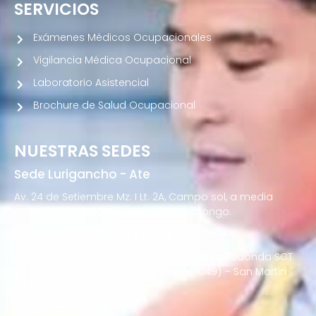
SERVICIOS
Exámenes Médicos Ocupacionales
Vigilancia Médica Ocupacional
Laboratorio Asistencial
Brochure de Salud Ocupacional
NUESTRAS SEDES
Sede Lurigancho - Ate
Av. 24 de Setiembre Mz. I Lt. 2A, Campo sol, a media
cuadra del Paradero Cabana, Carapongo.
Sede San Martín de Porres
Av. Francisco Bolognesi Nro. 101 Urb. Mesa Redonda SCT
02 (Esquina con Av. Gerardo Unger 7049) – San Martin
de Porres
Sede San Isidro