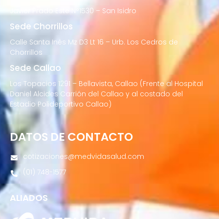
Javier Prado Este N°1530 – San Isidro
Sede Chorrillos
Calle Santa Inés Mz D3 Lt 16 – Urb. Los Cedros de
Chorrillos
Sede Callao
Los Topacios 1291 – Bellavista, Callao (Frente al Hospital
Daniel Alcides Carrión del Callao y al costado del
Estadio Polideportivo Callao)
DATOS DE CONTACTO
cotizaciones@medvidasalud.com
(01) 748-1577
ALIADOS