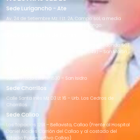
Sede Lurigancho - Ate
Av. 24 de Setiembre Mz. I Lt. 2A, Campo sol, a media
cuadra del Paradero Cabana, Carapongo.
Sede San Martín de Porres
Av. Francisco Bolognesi Nro. 101 Urb. Mesa Redonda SCT
02 (Esquina con Av. Gerardo Unger 7049) – San Martin
de Porres
Sede San Isidro
Javier Prado Este N°1530 – San Isidro
Sede Chorrillos
Calle Santa Inés Mz D3 Lt 16 – Urb. Los Cedros de
Chorrillos
Sede Callao
Los Topacios 1291 – Bellavista, Callao (Frente al Hospital
Daniel Alcides Carrión del Callao y al costado del
Estadio Polideportivo Callao)