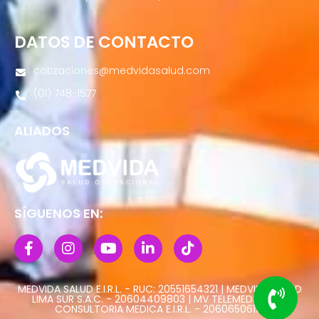
DATOS DE CONTACTO
cotizaciones@medvidasalud.com
(01) 748-1577
ALIADOS
SÍGUENOS EN:
MEDVIDA SALUD E.I.R.L. - RUC: 20551654321 | MEDVIDA SALUD
LIMA SUR S.A.C. - 20604409803 | MV TELEMEDICINA Y
CONSULTORIA MEDICA E.I.R.L. - 20606506113