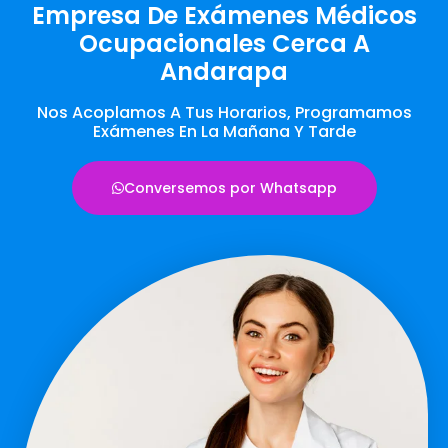
Empresa De Exámenes Médicos
Ocupacionales Cerca A
Andarapa
Nos Acoplamos A Tus Horarios, Programamos
Exámenes En La Mañana Y Tarde
Conversemos por Whatsapp