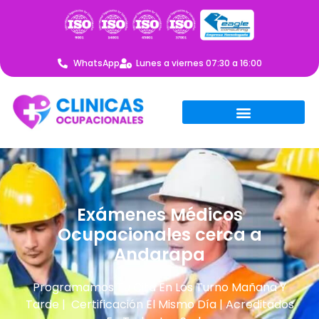
WhatsApp
Lunes a viernes 07:30 a 16:00
Exámenes Médicos
Ocupacionales cerca a
Andarapa
Programamos Tu Cita En Los Turno Mañana Y
Tarde | Certificación El Mismo Día | Acreditados