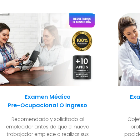
Examen Médico Ocupacional
Ex
Periódicos O Anuales
Para
Objetivo de poder detectar si existen
problemas de salud que se hayan
Ma
podido generar en el transcurso de sus
final