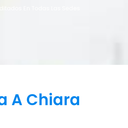
editados En Todas Las Sedes
a A Chiara