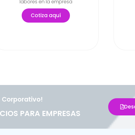
actividades
lab
pued
Cotiza aquí
 Corporativo!
Des
CIOS PARA EMPRESAS