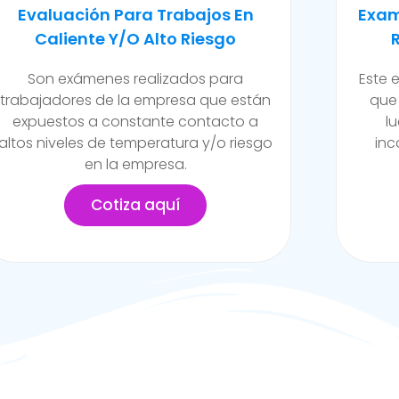
Examen Médico Ocupacional De
Exam
Reincorporación Laboral
Camb
Este examen se realiza al colaborador
Se ll
que se incorpora a la organización
de la
luego de haber sufrido alguna
funci
incapacidad temporal propia del
posib
trabajo.
Cotiza aquí