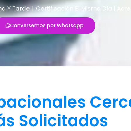
Y Tarde | Certificación El Mismo Día | Acr
Conversemos por Whatsapp
acionales Cerc
s Solicitados