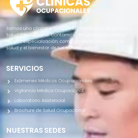
Somos una clínica enfocada en Prevención, Seguridad y
Salud Ocupacional. Contamos con un equipo médico
de alta especialización, comprometido con cuidar la
salud y el bienestar de tus colaboradores.
SERVICIOS
Exámenes Médicos Ocupacionales
Vigilancia Médica Ocupacional
Laboratorio Asistencial
Brochure de Salud Ocupacional
NUESTRAS SEDES