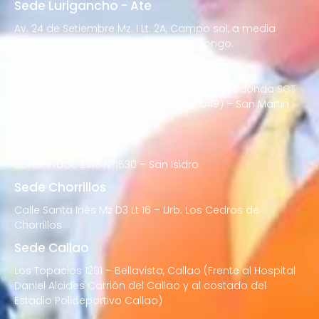
Sede Lurigancho - Ate
Av. 24 de Setiembre Mz. I Lt. 2A, Campo sol, a media
cuadra del Paradero Cabana, Carapongo.
Sede San Martín de Porres
Av. Francisco Bolognesi Nro. 101 Urb. Mesa Redonda SCT
02 (Esquina con Av. Gerardo Unger 7049) – San Martin
de Porres
Sede San Isidro
Javier Prado Este N°1530 – San Isidro
Sede Chorrillos
Calle Santa Inés Mz D3 Lt 16 – Urb. Los Cedros de
Chorrillos
Sede Callao
Los Topacios 1291 – Bellavista, Callao (Frente al Hospital
Daniel Alcides Carrión del Callao y al costado del
Estadio Polideportivo Callao)