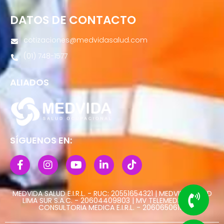
DATOS DE CONTACTO
cotizaciones@medvidasalud.com
(01) 748-1577
ALIADOS
SÍGUENOS EN:
MEDVIDA SALUD E.I.R.L. - RUC: 20551654321 | MEDVIDA SALUD
LIMA SUR S.A.C. - 20604409803 | MV TELEMEDICINA Y
CONSULTORIA MEDICA E.I.R.L. - 20606506113