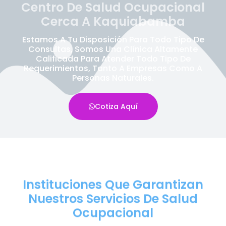
Centro De Salud Ocupacional
Cerca A Kaquiabamba
Estamos A Tu Disposición Para Todo Tipo De
Consultas, Somos Una Clínica Altamente
Calificada Para Atender Todo Tipo De
Requerimientos, Tanto A Empresas Como A
Personas Naturales.
Cotiza Aquí
Instituciones Que Garantizan
Nuestros Servicios De Salud
Ocupacional