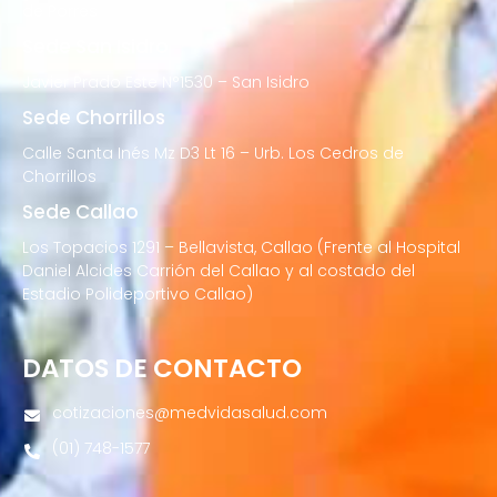
de Porres
Sede San Isidro
Javier Prado Este N°1530 – San Isidro
Sede Chorrillos
Calle Santa Inés Mz D3 Lt 16 – Urb. Los Cedros de
Chorrillos
Sede Callao
Los Topacios 1291 – Bellavista, Callao (Frente al Hospital
Daniel Alcides Carrión del Callao y al costado del
Estadio Polideportivo Callao)
DATOS DE CONTACTO
cotizaciones@medvidasalud.com
(01) 748-1577