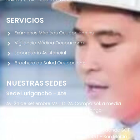
SERVICIOS
Exámenes Médicos Ocupacionales
Vigilancia Médica Ocupacional
Laboratorio Asistencial
Brochure de Salud Ocupacional
NUESTRAS SEDES
Sede Lurigancho - Ate
Av. 24 de Setiembre Mz. I Lt. 2A, Campo sol, a media
cuadra del Paradero Cabana, Carapongo.
Sede San Martín de Porres
Av. Francisco Bolognesi Nro. 101 Urb. Mesa Redonda SCT
02 (Esquina con Av. Gerardo Unger 7049) – San Martin