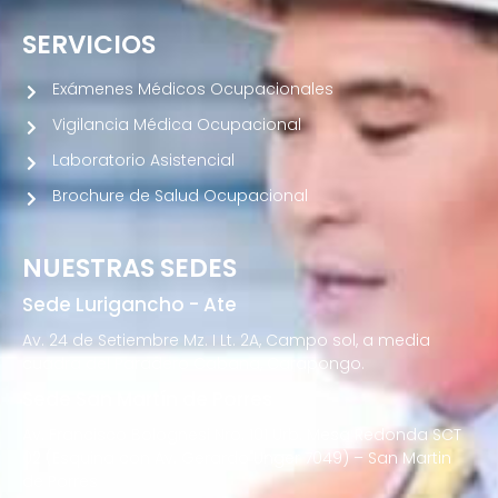
SERVICIOS
Exámenes Médicos Ocupacionales
Vigilancia Médica Ocupacional
Laboratorio Asistencial
Brochure de Salud Ocupacional
NUESTRAS SEDES
Sede Lurigancho - Ate
Av. 24 de Setiembre Mz. I Lt. 2A, Campo sol, a media
cuadra del Paradero Cabana, Carapongo.
Sede San Martín de Porres
Av. Francisco Bolognesi Nro. 101 Urb. Mesa Redonda SCT
02 (Esquina con Av. Gerardo Unger 7049) – San Martin
de Porres