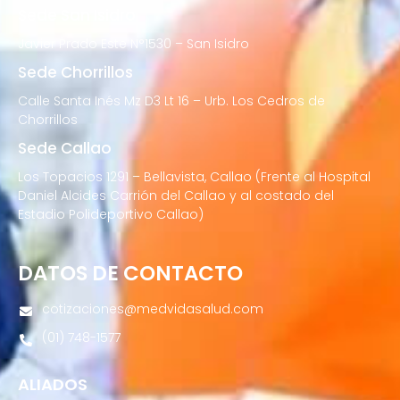
Sede San Isidro
Javier Prado Este N°1530 – San Isidro
Sede Chorrillos
Calle Santa Inés Mz D3 Lt 16 – Urb. Los Cedros de
Chorrillos
Sede Callao
Los Topacios 1291 – Bellavista, Callao (Frente al Hospital
Daniel Alcides Carrión del Callao y al costado del
Estadio Polideportivo Callao)
DATOS DE CONTACTO
cotizaciones@medvidasalud.com
(01) 748-1577
ALIADOS