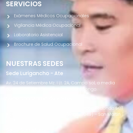
SERVICIOS
Exámenes Médicos Ocupacionales
Vigilancia Médica Ocupacional
Laboratorio Asistencial
Brochure de Salud Ocupacional
NUESTRAS SEDES
Sede Lurigancho - Ate
Av. 24 de Setiembre Mz. I Lt. 2A, Campo sol, a media
cuadra del Paradero Cabana, Carapongo.
Sede San Martín de Porres
Av. Francisco Bolognesi Nro. 101 Urb. Mesa Redonda SCT
02 (Esquina con Av. Gerardo Unger 7049) – San Martin
de Porres
Sede San Isidro