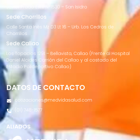
Javier Prado Este N°1530 – San Isidro
Sede Chorrillos
Calle Santa Inés Mz D3 Lt 16 – Urb. Los Cedros de
Chorrillos
Sede Callao
Los Topacios 1291 – Bellavista, Callao (Frente al Hospital
Daniel Alcides Carrión del Callao y al costado del
Estadio Polideportivo Callao)
DATOS DE CONTACTO
cotizaciones@medvidasalud.com
(01) 748-1577
ALIADOS