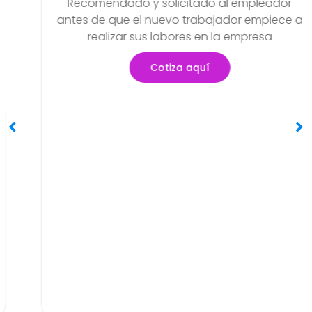
Examen Médico Ocupa
ngreso
Periódicos O Anua
 empleador
Objetivo de poder detectar s
or empiece a
problemas de salud que se ha
empresa
generar en el transcurso de sus
Cotiza aquí