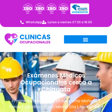
WhatsApp
Lunes a viernes 07:30 a 16:00
Exámenes Médicos
Ocupacionales cerca a
Chiguata
Programamos Tu Cita En Los Turno Mañana Y
Tarde | Certificación El Mismo Día | Acreditados