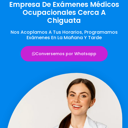
Empresa De Exámenes Médicos
Ocupacionales Cerca A
Chiguata
Nos Acoplamos A Tus Horarios, Programamos
Exámenes En La Mañana Y Tarde
Conversemos por Whatsapp