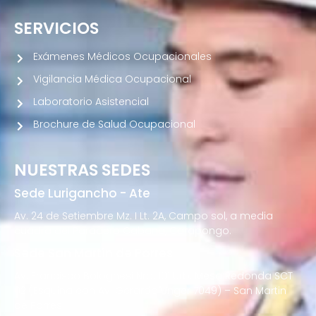
SERVICIOS
Exámenes Médicos Ocupacionales
Vigilancia Médica Ocupacional
Laboratorio Asistencial
Brochure de Salud Ocupacional
NUESTRAS SEDES
Sede Lurigancho - Ate
Av. 24 de Setiembre Mz. I Lt. 2A, Campo sol, a media
cuadra del Paradero Cabana, Carapongo.
Sede San Martín de Porres
Av. Francisco Bolognesi Nro. 101 Urb. Mesa Redonda SCT
02 (Esquina con Av. Gerardo Unger 7049) – San Martin
de Porres