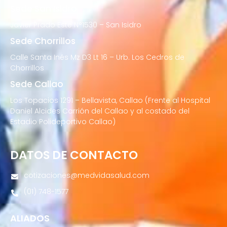
Sede San Isidro
Javier Prado Este N°1530 – San Isidro
Sede Chorrillos
Calle Santa Inés Mz D3 Lt 16 – Urb. Los Cedros de
Chorrillos
Sede Callao
Los Topacios 1291 – Bellavista, Callao (Frente al Hospital
Daniel Alcides Carrión del Callao y al costado del
Estadio Polideportivo Callao)
DATOS DE CONTACTO
cotizaciones@medvidasalud.com
(01) 748-1577
ALIADOS