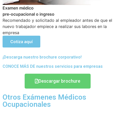
acional Periódicos o anuales
Examen médico ocupa
etectar si existen problemas de
mayor a 1.8 mts
podido generar en el transcurso de
Mayor A 1.8 Mts. Exá
trabajadores que lab
puedan tener una sup
Cotiza aquí
¡Descarga nuestro brochure corporativo!
CONOCE MÁS DE nuestros servicios para empresas
Descargar brochure
Otros Exámenes Médicos
Ocupacionales