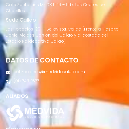
Calle Santa Inés Mz D3 Lt 16 – Urb. Los Cedros de
Chorrillos
Sede Callao
Los Topacios 1291 – Bellavista, Callao (Frente al Hospital
Daniel Alcides Carrión del Callao y al costado del
Estadio Polideportivo Callao)
DATOS DE CONTACTO
cotizaciones@medvidasalud.com
(01) 748-1577
ALIADOS