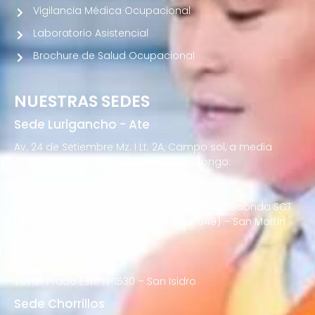
Vigilancia Médica Ocupacional
Laboratorio Asistencial
Brochure de Salud Ocupacional
NUESTRAS SEDES
Sede Lurigancho - Ate
Av. 24 de Setiembre Mz. I Lt. 2A, Campo sol, a media
cuadra del Paradero Cabana, Carapongo.
Sede San Martín de Porres
Av. Francisco Bolognesi Nro. 101 Urb. Mesa Redonda SCT
02 (Esquina con Av. Gerardo Unger 7049) – San Martin
de Porres
Sede San Isidro
Javier Prado Este N°1530 – San Isidro
Sede Chorrillos