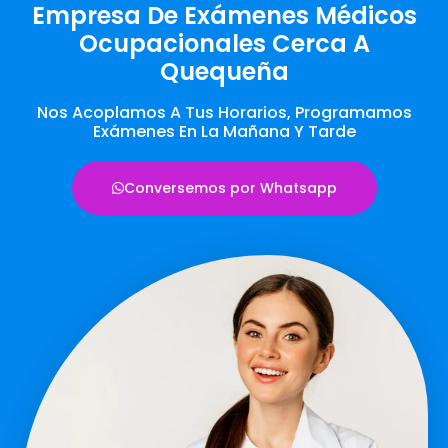
Empresa De Exámenes Médicos
Ocupacionales Cerca A
Quequeña
Nos Acoplamos A Tus Horarios, Programamos
Exámenes En La Mañana Y Tarde
Conversemos por Whatsapp