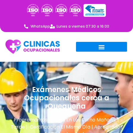
WhatsApp
Lunes a viernes 07:30 a 16:00
Exámenes Médicos
Ocupacionales cerca a
Quequeña
Programamos Tu Cita En Los Turno Mañana Y
Tarde | Certificación El Mismo Día | Acreditados