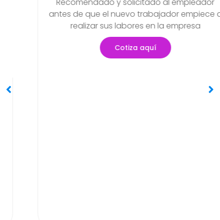
Examen Médico Ocupaci
reso
Periódicos O Anuale
pleador
Objetivo de poder detectar si e
empiece a
problemas de salud que se haya
resa
generar en el transcurso de sus ac
Cotiza aquí