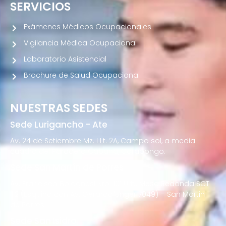
SERVICIOS
Exámenes Médicos Ocupacionales
Vigilancia Médica Ocupacional
Laboratorio Asistencial
Brochure de Salud Ocupacional
NUESTRAS SEDES
Sede Lurigancho - Ate
Av. 24 de Setiembre Mz. I Lt. 2A, Campo sol, a media
cuadra del Paradero Cabana, Carapongo.
Sede San Martín de Porres
Av. Francisco Bolognesi Nro. 101 Urb. Mesa Redonda SCT
02 (Esquina con Av. Gerardo Unger 7049) – San Martin
de Porres
Sede San Isidro