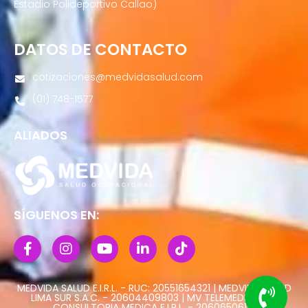
Estadio Polideportivo Callao)
DATOS DE CONTACTO
cotizaciones@medvidasalud.com
(01) 748-1577
ALIADOS
SÍGUENOS EN:
MEDVIDA SALUD E.I.R.L. - RUC: 20551654321 | MEDVIDA SALUD
LIMA SUR S.A.C. - 20604409803 | MV TELEMEDICINA Y
CONSULTORIA MEDICA E.I.R.L. - 20606506113