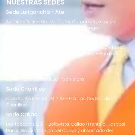
NUESTRAS SEDES
Sede Lurigancho - Ate
Av. 24 de Setiembre Mz. I Lt. 2A, Campo sol, a media
cuadra del Paradero Cabana, Carapongo.
Sede San Martín de Porres
Av. Francisco Bolognesi Nro. 101 Urb. Mesa Redonda SCT
02 (Esquina con Av. Gerardo Unger 7049) – San Martin
de Porres
Sede San Isidro
Javier Prado Este N°1530 – San Isidro
Sede Chorrillos
Calle Santa Inés Mz D3 Lt 16 – Urb. Los Cedros de
Chorrillos
Sede Callao
Los Topacios 1291 – Bellavista, Callao (Frente al Hospital
Daniel Alcides Carrión del Callao y al costado del