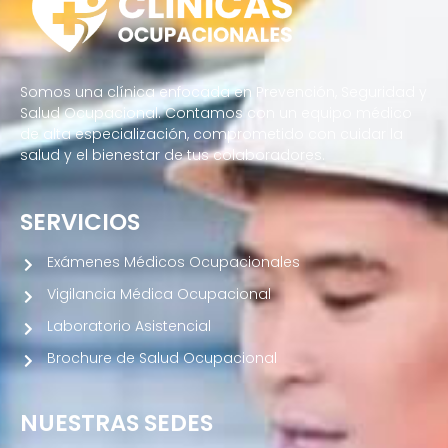
Somos una clínica enfocada en Prevención, Seguridad y
Salud Ocupacional. Contamos con un equipo médico
de alta especialización, comprometido con cuidar la
salud y el bienestar de tus colaboradores.
SERVICIOS
Exámenes Médicos Ocupacionales
Vigilancia Médica Ocupacional
Laboratorio Asistencial
Brochure de Salud Ocupacional
NUESTRAS SEDES