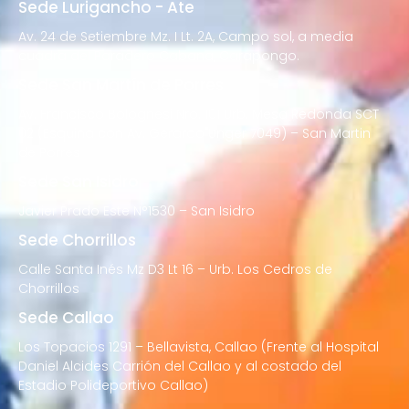
Sede Lurigancho - Ate
Av. 24 de Setiembre Mz. I Lt. 2A, Campo sol, a media
cuadra del Paradero Cabana, Carapongo.
Sede San Martín de Porres
Av. Francisco Bolognesi Nro. 101 Urb. Mesa Redonda SCT
02 (Esquina con Av. Gerardo Unger 7049) – San Martin
de Porres
Sede San Isidro
Javier Prado Este N°1530 – San Isidro
Sede Chorrillos
Calle Santa Inés Mz D3 Lt 16 – Urb. Los Cedros de
Chorrillos
Sede Callao
Los Topacios 1291 – Bellavista, Callao (Frente al Hospital
Daniel Alcides Carrión del Callao y al costado del
Estadio Polideportivo Callao)