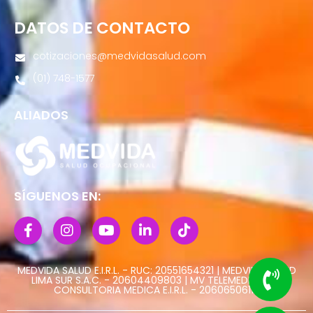
DATOS DE CONTACTO
cotizaciones@medvidasalud.com
(01) 748-1577
ALIADOS
SÍGUENOS EN:
MEDVIDA SALUD E.I.R.L. - RUC: 20551654321 | MEDVIDA SALUD
LIMA SUR S.A.C. - 20604409803 | MV TELEMEDICINA Y
CONSULTORIA MEDICA E.I.R.L. - 20606506113