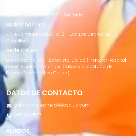
Sede San Isidro
Javier Prado Este N°1530 – San Isidro
Sede Chorrillos
Calle Santa Inés Mz D3 Lt 16 – Urb. Los Cedros de
Chorrillos
Sede Callao
Los Topacios 1291 – Bellavista, Callao (Frente al Hospital
Daniel Alcides Carrión del Callao y al costado del
Estadio Polideportivo Callao)
DATOS DE CONTACTO
cotizaciones@medvidasalud.com
(01) 748-1577
ALIADOS