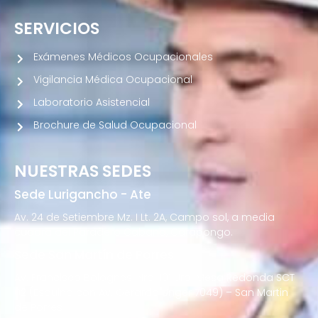
SERVICIOS
Exámenes Médicos Ocupacionales
Vigilancia Médica Ocupacional
Laboratorio Asistencial
Brochure de Salud Ocupacional
NUESTRAS SEDES
Sede Lurigancho - Ate
Av. 24 de Setiembre Mz. I Lt. 2A, Campo sol, a media
cuadra del Paradero Cabana, Carapongo.
Sede San Martín de Porres
Av. Francisco Bolognesi Nro. 101 Urb. Mesa Redonda SCT
02 (Esquina con Av. Gerardo Unger 7049) – San Martin
de Porres