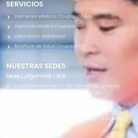
SERVICIOS
Exámenes Médicos Ocupacionales
Vigilancia Médica Ocupacional
Laboratorio Asistencial
Brochure de Salud Ocupacional
NUESTRAS SEDES
Sede Lurigancho - Ate
Av. 24 de Setiembre Mz. I Lt. 2A, Campo sol, a media
cuadra del Paradero Cabana, Carapongo.
Sede San Martín de Porres
Av. Francisco Bolognesi Nro. 101 Urb. Mesa Redonda SCT
02 (Esquina con Av. Gerardo Unger 7049) – San Martin
de Porres
Sede San Isidro