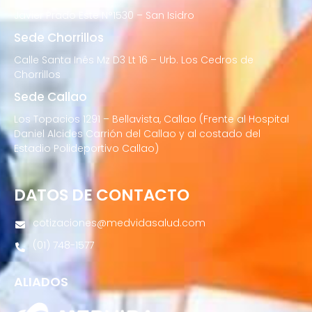
Javier Prado Este N°1530 – San Isidro
Sede Chorrillos
Calle Santa Inés Mz D3 Lt 16 – Urb. Los Cedros de
Chorrillos
Sede Callao
Los Topacios 1291 – Bellavista, Callao (Frente al Hospital
Daniel Alcides Carrión del Callao y al costado del
Estadio Polideportivo Callao)
DATOS DE CONTACTO
cotizaciones@medvidasalud.com
(01) 748-1577
ALIADOS