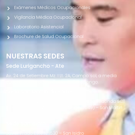
Exámenes Médicos Ocupacionales
Vigilancia Médica Ocupacional
Laboratorio Asistencial
Brochure de Salud Ocupacional
NUESTRAS SEDES
Sede Lurigancho - Ate
Av. 24 de Setiembre Mz. I Lt. 2A, Campo sol, a media
cuadra del Paradero Cabana, Carapongo.
Sede San Martín de Porres
Av. Francisco Bolognesi Nro. 101 Urb. Mesa Redonda SCT
02 (Esquina con Av. Gerardo Unger 7049) – San Martin
de Porres
Sede San Isidro
Javier Prado Este N°1530 – San Isidro