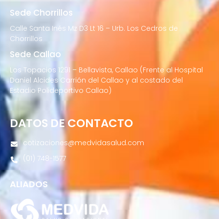
Sede Chorrillos
Calle Santa Inés Mz D3 Lt 16 – Urb. Los Cedros de
Chorrillos
Sede Callao
Los Topacios 1291 – Bellavista, Callao (Frente al Hospital
Daniel Alcides Carrión del Callao y al costado del
Estadio Polideportivo Callao)
DATOS DE CONTACTO
cotizaciones@medvidasalud.com
(01) 748-1577
ALIADOS