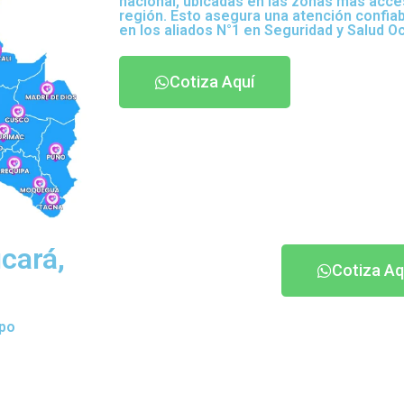
nacional, ubicadas en las zonas más acce
región. Esto asegura una atención confia
en los aliados N°1 en Seguridad y Salud O
Cotiza Aquí
cará,
Cotiza Aq
ipo