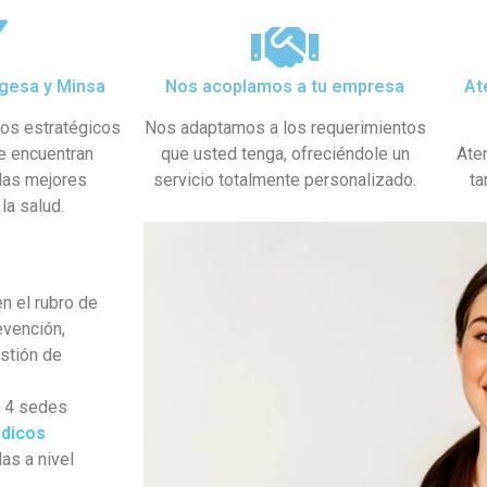
gesa y Minsa​
Nos acoplamos a tu empresa
At
dos estratégicos
Nos adaptamos a los requerimientos
se encuentran
que usted tenga, ofreciéndole un
Ate
 las mejores
servicio totalmente personalizado.
ta
la salud.
n el rubro de
evención,
estión de
s 4 sedes
dicos
as a nivel