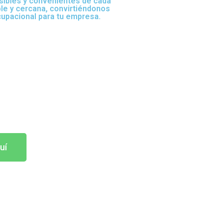
sibles y convenientes de cada
ble y cercana, convirtiéndonos
cupacional para tu empresa.
uí