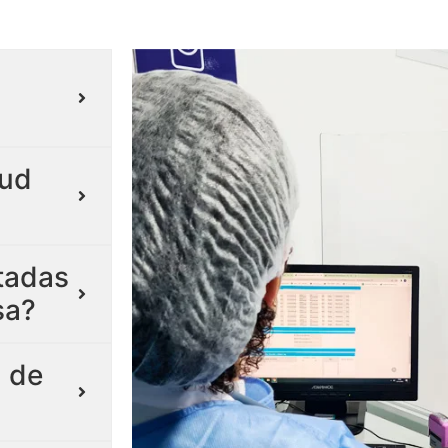
lud
itadas
sa?
 de