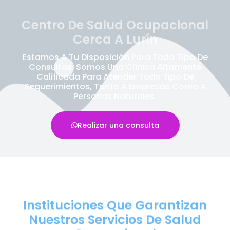
Centro De Salud Ocupacional
Cerca A Lurín
Estamos A Tu Disposición Para Todo Tipo De
Consultas, Somos Una Clínica Altamente
Calificada Para Atender Todo Tipo De
Requerimientos, Tanto A Empresas Como A
Personas Naturales.
Realizar una consulta
Instituciones Que Garantizan
Nuestros Servicios De Salud