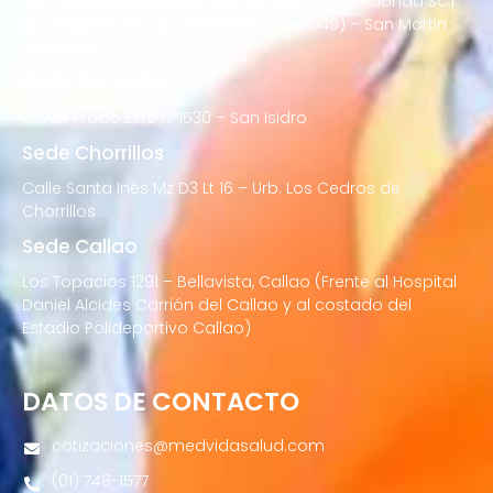
Av. Francisco Bolognesi Nro. 101 Urb. Mesa Redonda SCT
02 (Esquina con Av. Gerardo Unger 7049) – San Martin
de Porres
Sede San Isidro
Javier Prado Este N°1530 – San Isidro
Sede Chorrillos
Calle Santa Inés Mz D3 Lt 16 – Urb. Los Cedros de
Chorrillos
Sede Callao
Los Topacios 1291 – Bellavista, Callao (Frente al Hospital
Daniel Alcides Carrión del Callao y al costado del
Estadio Polideportivo Callao)
DATOS DE CONTACTO
cotizaciones@medvidasalud.com
(01) 748-1577