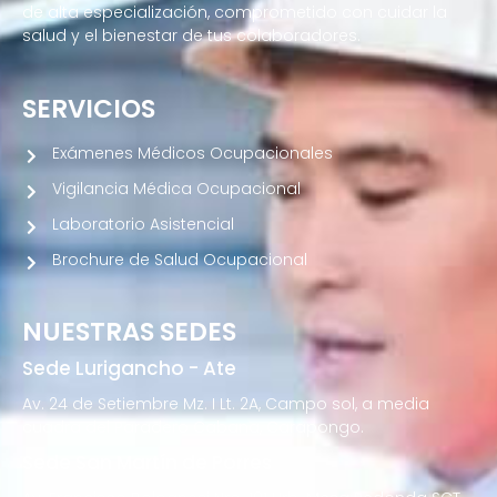
de alta especialización, comprometido con cuidar la
salud y el bienestar de tus colaboradores.
SERVICIOS
Exámenes Médicos Ocupacionales
Vigilancia Médica Ocupacional
Laboratorio Asistencial
Brochure de Salud Ocupacional
NUESTRAS SEDES
Sede Lurigancho - Ate
Av. 24 de Setiembre Mz. I Lt. 2A, Campo sol, a media
cuadra del Paradero Cabana, Carapongo.
Sede San Martín de Porres