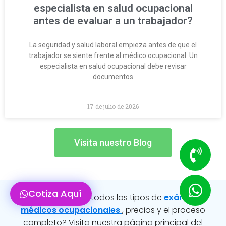
especialista en salud ocupacional
antes de evaluar a un trabajador?
La seguridad y salud laboral empieza antes de que el
trabajador se siente frente al médico ocupacional. Un
especialista en salud ocupacional debe revisar
documentos
17 de julio de 2026
Visita nuestro Blog
Cotiza Aquí
¿Quieres conocer todos los tipos de
exámenes
médicos ocupacionales
, precios y el proceso
completo? Visita nuestra página principal del