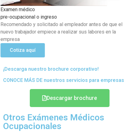
l Periódicos o anuales
Examen médico ocupacional 
 si existen problemas de salud
1.8 mts
r en el transcurso de sus
Mayor A 1.8 Mts. Exámenes 
trabajadores que laboran e
tener una supervisión en s
Cotiza aquí
¡Descarga nuestro brochure corporativo!
CONOCE MÁS DE nuestros servicios para empresas
Descargar brochure
Otros Exámenes Médicos
Ocupacionales