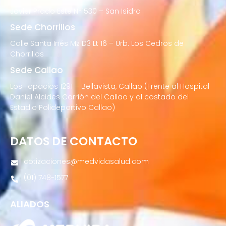
Javier Prado Este N°1530 – San Isidro
Sede Chorrillos
Calle Santa Inés Mz D3 Lt 16 – Urb. Los Cedros de
Chorrillos
Sede Callao
Los Topacios 1291 – Bellavista, Callao (Frente al Hospital
Daniel Alcides Carrión del Callao y al costado del
Estadio Polideportivo Callao)
DATOS DE CONTACTO
cotizaciones@medvidasalud.com
(01) 748-1577
ALIADOS