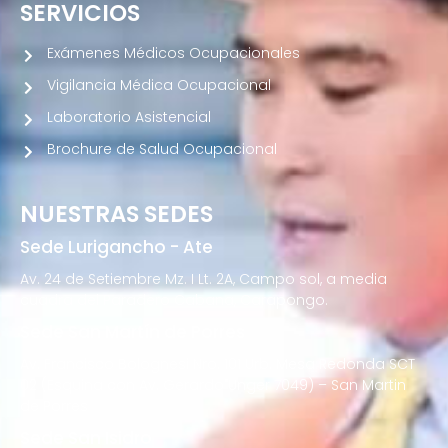
SERVICIOS
Exámenes Médicos Ocupacionales
Vigilancia Médica Ocupacional
Laboratorio Asistencial
Brochure de Salud Ocupacional
NUESTRAS SEDES
Sede Lurigancho - Ate
Av. 24 de Setiembre Mz. I Lt. 2A, Campo sol, a media
cuadra del Paradero Cabana, Carapongo.
Sede San Martín de Porres
Av. Francisco Bolognesi Nro. 101 Urb. Mesa Redonda SCT
02 (Esquina con Av. Gerardo Unger 7049) – San Martin
de Porres
Sede San Isidro