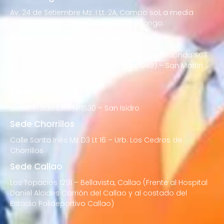
Av. 24 de Setiembre Mz. I Lt. 2A, Campo sol, a media
cuadra del Paradero Cabana, Carapongo.
Sede San Martín de Porres
Av. Francisco Bolognesi Nro. 101 Urb. Mesa Redonda SCT
02 (Esquina con Av. Gerardo Unger 7049) – San Martin
de Porres
Sede San Isidro
Javier Prado Este N°1530 – San Isidro
Sede Chorrillos
Calle Santa Inés Mz D3 Lt 16 – Urb. Los Cedros de
Chorrillos
Sede Callao
Los Topacios 1291 – Bellavista, Callao (Frente al Hospital
Daniel Alcides Carrión del Callao y al costado del
Estadio Polideportivo Callao)