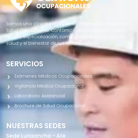
Somos una clínica enfocada en Prevención, Seguridad y
Salud Ocupacional. Contamos con un equipo médico
de alta especialización, comprometido con cuidar la
salud y el bienestar de tus colaboradores.
SERVICIOS
Exámenes Médicos Ocupacionales
Vigilancia Médica Ocupacional
Laboratorio Asistencial
Brochure de Salud Ocupacional
NUESTRAS SEDES
Sede Lurigancho - Ate