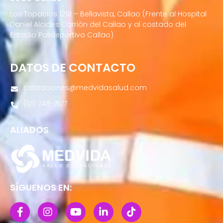
Los Topacios 1291 – Bellavista, Callao (Frente al Hospital
Daniel Alcides Carrión del Callao y al costado del
Estadio Polideportivo Callao)
DATOS DE CONTACTO
cotizaciones@medvidasalud.com
(01) 748-1577
ALIADOS
SÍGUENOS EN: