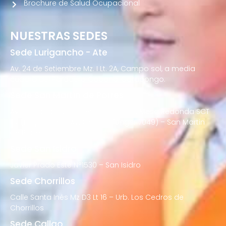
Brochure de Salud Ocupacional
NUESTRAS SEDES
Sede Lurigancho - Ate
Av. 24 de Setiembre Mz. I Lt. 2A, Campo sol, a media
cuadra del Paradero Cabana, Carapongo.
Sede San Martín de Porres
Av. Francisco Bolognesi Nro. 101 Urb. Mesa Redonda SCT
02 (Esquina con Av. Gerardo Unger 7049) – San Martin
de Porres
Sede San Isidro
Javier Prado Este N°1530 – San Isidro
Sede Chorrillos
Calle Santa Inés Mz D3 Lt 16 – Urb. Los Cedros de
Chorrillos
Sede Callao