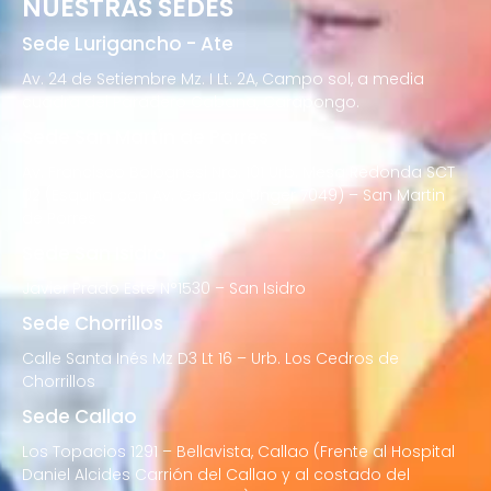
NUESTRAS SEDES
Sede Lurigancho - Ate
Av. 24 de Setiembre Mz. I Lt. 2A, Campo sol, a media
cuadra del Paradero Cabana, Carapongo.
Sede San Martín de Porres
Av. Francisco Bolognesi Nro. 101 Urb. Mesa Redonda SCT
02 (Esquina con Av. Gerardo Unger 7049) – San Martin
de Porres
Sede San Isidro
Javier Prado Este N°1530 – San Isidro
Sede Chorrillos
Calle Santa Inés Mz D3 Lt 16 – Urb. Los Cedros de
Chorrillos
Sede Callao
Los Topacios 1291 – Bellavista, Callao (Frente al Hospital
Daniel Alcides Carrión del Callao y al costado del