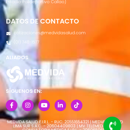
Estadio Polideportivo Callao)
DATOS DE CONTACTO
cotizaciones@medvidasalud.com
(01) 748-1577
ALIADOS
SÍGUENOS EN:
MEDVIDA SALUD E.I.R.L. - RUC: 20551654321 | MEDVIDA SALUD
LIMA SUR S.A.C. - 20604409803 | MV TELEMEDICINA Y
CONSULTORIA MEDICA E.I.R.L. - 20606506113