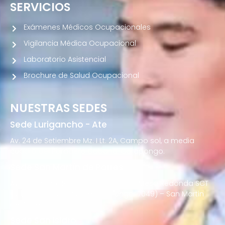
SERVICIOS
Exámenes Médicos Ocupacionales
Vigilancia Médica Ocupacional
Laboratorio Asistencial
Brochure de Salud Ocupacional
NUESTRAS SEDES
Sede Lurigancho - Ate
Av. 24 de Setiembre Mz. I Lt. 2A, Campo sol, a media
cuadra del Paradero Cabana, Carapongo.
Sede San Martín de Porres
Av. Francisco Bolognesi Nro. 101 Urb. Mesa Redonda SCT
02 (Esquina con Av. Gerardo Unger 7049) – San Martin
de Porres
Sede San Isidro