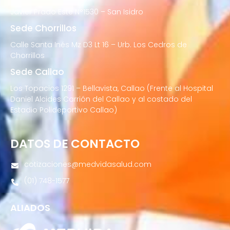
Javier Prado Este N°1530 – San Isidro
Sede Chorrillos
Calle Santa Inés Mz D3 Lt 16 – Urb. Los Cedros de
Chorrillos
Sede Callao
Los Topacios 1291 – Bellavista, Callao (Frente al Hospital
Daniel Alcides Carrión del Callao y al costado del
Estadio Polideportivo Callao)
DATOS DE CONTACTO
cotizaciones@medvidasalud.com
(01) 748-1577
ALIADOS