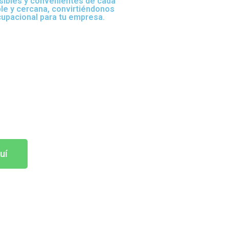
sibles y convenientes de cada
ble y cercana, convirtiéndonos
cupacional para tu empresa.
uí