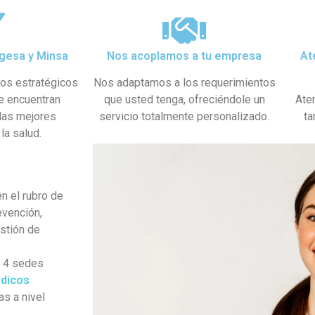
gesa y Minsa​
Nos acoplamos a tu empresa
At
dos estratégicos
Nos adaptamos a los requerimientos
se encuentran
que usted tenga, ofreciéndole un
Ate
 las mejores
servicio totalmente personalizado.
ta
la salud.
n el rubro de
evención,
estión de
s 4 sedes
dicos
as a nivel