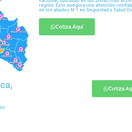
nacional, ubicadas en las zonas más acce
región. Esto asegura una atención confia
en los aliados N°1 en Seguridad y Salud O
Cotiza Aquí
lca,
Cotiza Aq
ipo