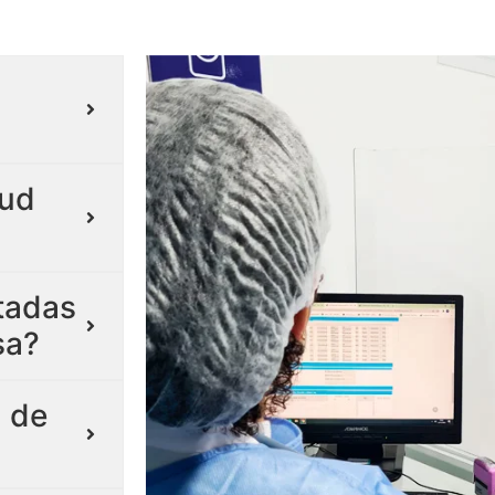
lud
itadas
sa?
 de