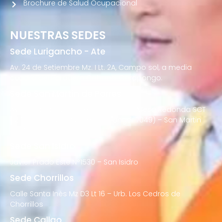
Brochure de Salud Ocupacional
NUESTRAS SEDES
Sede Lurigancho - Ate
Av. 24 de Setiembre Mz. I Lt. 2A, Campo sol, a media
cuadra del Paradero Cabana, Carapongo.
Sede San Martín de Porres
Av. Francisco Bolognesi Nro. 101 Urb. Mesa Redonda SCT
02 (Esquina con Av. Gerardo Unger 7049) – San Martin
de Porres
Sede San Isidro
Javier Prado Este N°1530 – San Isidro
Sede Chorrillos
Calle Santa Inés Mz D3 Lt 16 – Urb. Los Cedros de
Chorrillos
Sede Callao