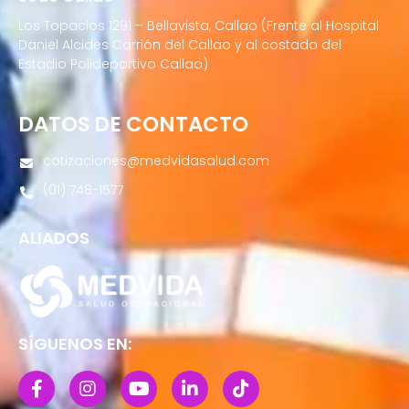
Los Topacios 1291 – Bellavista, Callao (Frente al Hospital
Daniel Alcides Carrión del Callao y al costado del
Estadio Polideportivo Callao)
DATOS DE CONTACTO
cotizaciones@medvidasalud.com
(01) 748-1577
ALIADOS
SÍGUENOS EN: