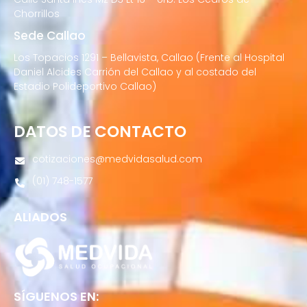
Chorrillos
Sede Callao
Los Topacios 1291 – Bellavista, Callao (Frente al Hospital
Daniel Alcides Carrión del Callao y al costado del
Estadio Polideportivo Callao)
DATOS DE CONTACTO
cotizaciones@medvidasalud.com
(01) 748-1577
ALIADOS
SÍGUENOS EN: