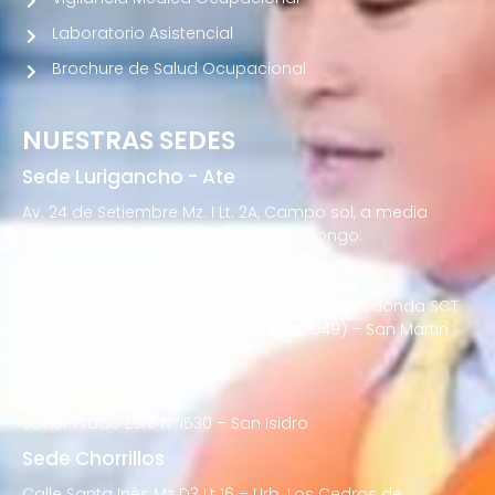
Laboratorio Asistencial
Brochure de Salud Ocupacional
NUESTRAS SEDES
Sede Lurigancho - Ate
Av. 24 de Setiembre Mz. I Lt. 2A, Campo sol, a media
cuadra del Paradero Cabana, Carapongo.
Sede San Martín de Porres
Av. Francisco Bolognesi Nro. 101 Urb. Mesa Redonda SCT
02 (Esquina con Av. Gerardo Unger 7049) – San Martin
de Porres
Sede San Isidro
Javier Prado Este N°1530 – San Isidro
Sede Chorrillos
Calle Santa Inés Mz D3 Lt 16 – Urb. Los Cedros de