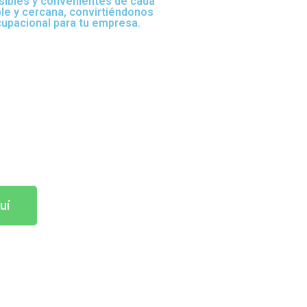
sibles y convenientes de cada
ble y cercana, convirtiéndonos
cupacional para tu empresa.
uí