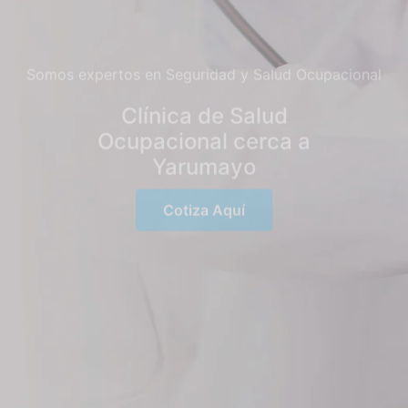
Somos expertos en Seguridad y Salud Ocupacional
Clínica de Salud
Ocupacional cerca a
Yarumayo
Cotiza Aquí