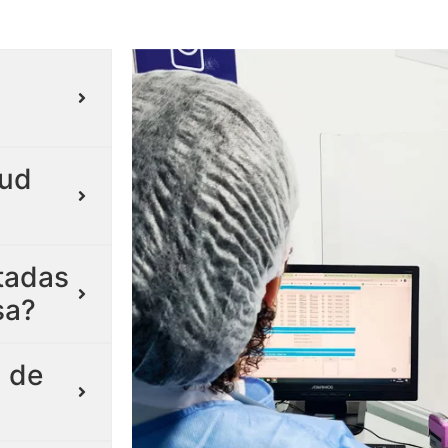
lud
itadas
sa?
 de