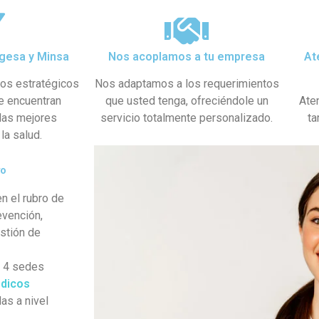
gesa y Minsa​
Nos acoplamos a tu empresa
At
dos estratégicos
Nos adaptamos a los requerimientos
se encuentran
que usted tenga, ofreciéndole un
Ate
 las mejores
servicio totalmente personalizado.
ta
la salud.
yo
n el rubro de
evención,
estión de
s 4 sedes
dicos
as a nivel