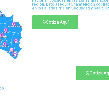
nacional, ubicadas en las zonas más acce
región. Esto asegura una atención confia
en los aliados N°1 en Seguridad y Salud O
Cotiza Aquí
Cotiza Aq
ipo