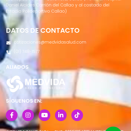
Daniel Alcides Carrión del Callao y al costado del
Estadio Polideportivo Callao)
DATOS DE CONTACTO
cotizaciones@medvidasalud.com
(01) 748-1577
ALIADOS
SÍGUENOS EN: