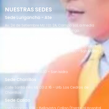
NUESTRAS SEDES
Sede Lurigancho - Ate
Av. 24 de Setiembre Mz. I Lt. 2A, Campo sol, a media
cuadra del Paradero Cabana, Carapongo.
Sede San Martín de Porres
Av. Francisco Bolognesi Nro. 101 Urb. Mesa Redonda SCT
02 (Esquina con Av. Gerardo Unger 7049) – San Martin
de Porres
Sede San Isidro
Javier Prado Este N°1530 – San Isidro
Sede Chorrillos
Calle Santa Inés Mz D3 Lt 16 – Urb. Los Cedros de
Chorrillos
Sede Callao
Los Topacios 1291 – Bellavista, Callao (Frente al Hospital